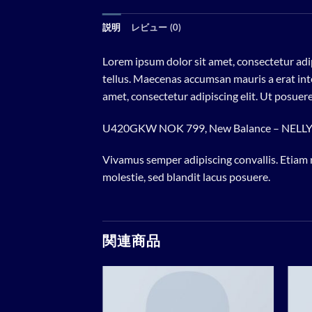
説明
レビュー (0)
Lorem ipsum dolor sit amet, consectetur adip
tellus. Maecenas accumsan mauris a erat int
amet, consectetur adipiscing elit. Ut posuere
U420GKW NOK 799, New Balance – NELL
Vivamus semper adipiscing convallis. Etiam
molestie, sed blandit lacus posuere.
関連商品
Add to
Add to