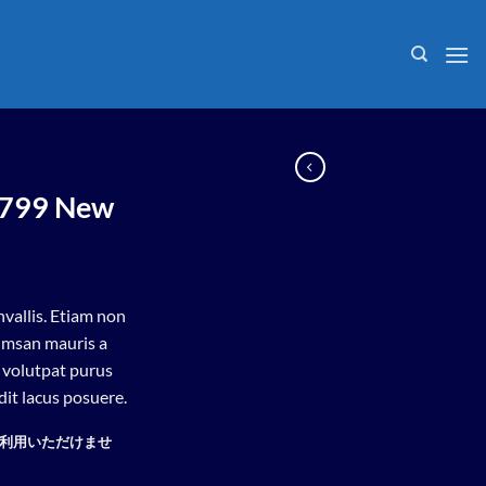
799 New
vallis. Etiam non
umsan mauris a
 volutpat purus
it lacus posuere.
利用いただけませ