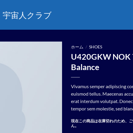
宇宙人クラブ
ホーム
/
SHOES
U420GKW NOK 
Add to
Balance
wishlist
Vivamus semper adipiscing con
euismod tellus. Maecenas acc
erat interdum volutpat. Donec
tempor sem molestie, sed bland
現在この商品は在庫切れのため、ご
ん。