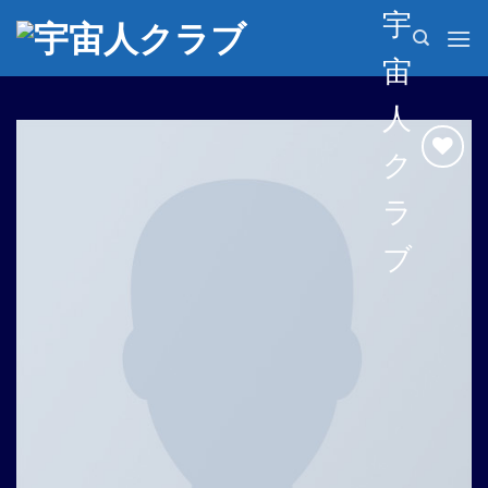
Skip
宇
to
宙
content
人
ク
Add to
ラ
wishlist
ブ