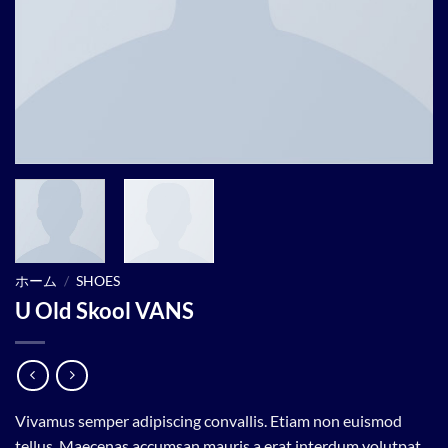
ホーム
/
SHOES
U Old Skool VANS
Vivamus semper adipiscing convallis. Etiam non euismod
tellus. Maecenas accumsan mauris a erat interdum volutpat.