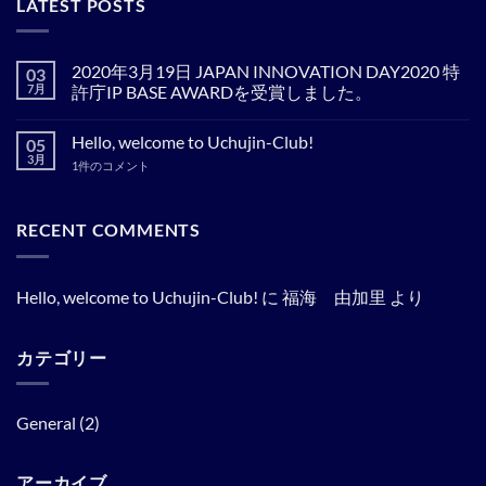
LATEST POSTS
2020年3月19日 JAPAN INNOVATION DAY2020 特
03
7月
許庁IP BASE AWARDを受賞しました。
2020
コ
年
メ
Hello, welcome to Uchujin-Club!
05
3
ン
月
ト
3月
Hello,
1件のコメント
19
は
welcome
日
ま
to
JAPAN
だ
Uchujin-
INNOVATION
あ
Club!
RECENT COMMENTS
DAY2020
り
へ
特
ま
の
許
せ
庁
ん
IP
Hello, welcome to Uchujin-Club!
に
福海 由加里
より
BASE
AWARD
を
受
賞
カテゴリー
し
ま
し
た。
General
(2)
へ
の
アーカイブ