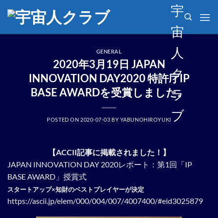
Skip
宇
to
宙
content
人
GENERAL
2020年3月19日 JAPAN
ク
INNOVATION DAY2020 特許庁IP
BASE AWARDを受賞しました。
ラ
ブ
POSTED ON
2020-07-03
BY
YABUNOHIROYUKI
【ACCII記事に掲載されました！】
JAPAN INNOVATION DAY 2020レポート：第1回「IP
BASE AWARD」授賞式
スタートアップ×知財のベストプレイヤーが決定
https://ascii.jp/elem/000/004/007/4007400/#eid3025879