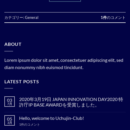
カテゴリー:
General
1件
のコメント
ABOUT
Lorem ipsum dolor sit amet, consectetuer adipiscing elit, sed
diam nonummy nibh euismod tincidunt.
LATEST POSTS
2020年3月19日 JAPAN INNOVATION DAY2020 特
03
7月
許庁IP BASE AWARDを受賞しました。
2020
コ
年
メ
Hello, welcome to Uchujin-Club!
05
3
ン
月
ト
3月
Hello,
1件のコメント
19
は
welcome
日
ま