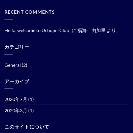
to
JAPAN
だ
Uchujin-
INNOVATION
あ
Club!
RECENT COMMENTS
DAY2020
り
へ
特
ま
の
許
せ
庁
ん
IP
Hello, welcome to Uchujin-Club!
に
福海 由加里
より
BASE
AWARD
を
受
賞
カテゴリー
し
ま
し
た。
General
(2)
へ
の
アーカイブ
2020年7月
(1)
2020年3月
(1)
このサイトについて