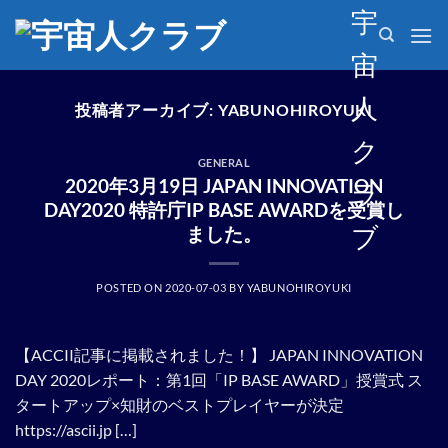
Skip
宇
to
宙
content
人
投稿者アーカイブ:
YABUNOHIROYUKI
ク
GENERAL
2020年3月19日 JAPAN INNOVATION
ラ
DAY2020 特許庁IP BASE AWARDを受賞し
ブ
ました。
POSTED ON
2020-07-03
BY
YABUNOHIROYUKI
【ACCII記事に掲載されました！】 JAPAN INNOVATION
DAY 2020レポート：第1回「IP BASE AWARD」授賞式 ス
タートアップ×知財のベストプレイヤーが決定
https://ascii.jp […]