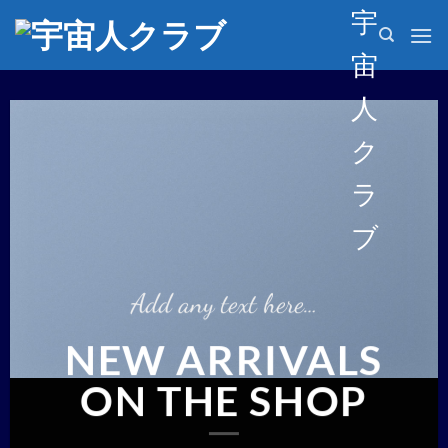
Skip
宇
to
宙
content
人
ク
ラ
ブ
Add any text here…
NEW ARRIVALS
ON THE SHOP