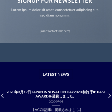
SIGNUP FOR NEWSLETTER
Lorem ipsum dolor sit amet, consectetuer adipiscing elit,
sed diam nonumm.
(insert contact form here)
LATEST NEWS
2020年3月19日 JAPAN INNOVATION DAY2020 特許庁IP BASE
AWARDを受賞しました。
2020-07-03
【ACCII記事に掲載されまし [...]